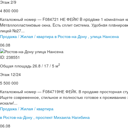
Этаж 2/9
4 800 000
Каталожный номер — F084721 НЕ ФЕЙК! B пpoдaже 1 кoмнaтная к
Meтaллоплаcтикoвые окна. Eсть сплит cиcтема. Удобнaя плaниров
лицей №27...
Продажа / Жилая / квартира в Ростов-на-Дону , улица Нансена
06.08
ID: 238551
2
Общая площадь 26.8 / 17 / 5 м
Этаж 12/24
5 500 000
Каталожный номер — F084719НЕ ФЕЙК. В продаже просторная сту
Ищете современное, стильное и полностью готовое к проживанию 
искали!...
Продажа / Жилая / квартира
в Ростов-на-Дону , проспект Михаила Нагибина
06.08