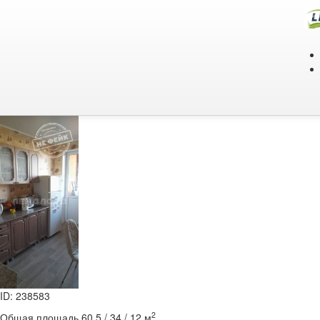
Главная
/
Продажа
/
Жилая
/
квартира
квартира
Продажа / Жилая / квартира
в поселок Верхнетемерницкий , улица Венеры
08.08
ID: 238583
2
Общая площадь 60.5 / 34 / 12 м