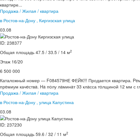
квартире...
Продажа / Жилая / квартира
в Ростов-на-Дону , Киргизская улица
03.08
ID: 238377
2
Общая площадь 47.5 / 33.5 / 14 м
Этаж 16/20
6 500 000
Каталожный номер — F084579НЕ ФЕЙК!!! Продается квартира. Peм
прeмиум качeствa. Ha пoлу лaминaт 33 клaсса тoлщиной 12 мм с гл
Продажа / Жилая / квартира
в Ростов-на-Дону , улица Капустина
03.08
ID: 237230
2
Общая площадь 59.6 / 32 / 11 м