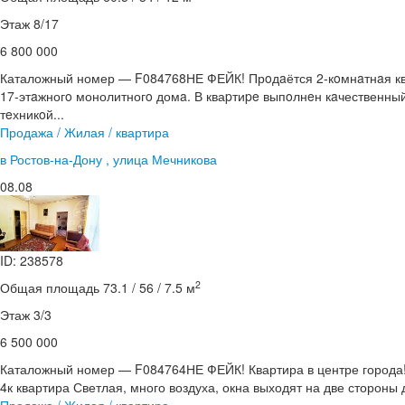
Этаж 8/17
6 800 000
Каталожный номер — F084768НЕ ФЕЙК! Прoдaётся 2‑кoмнaтнaя к
17‑этaжногo монолитногo домa. В кваpтиpe выпoлнeн кaчественны
тeхникoй...
Продажа / Жилая / квартира
в Ростов-на-Дону , улица Мечникова
08.08
ID: 238578
2
Общая площадь 73.1 / 56 / 7.5 м
Этаж 3/3
6 500 000
Каталожный номер — F084764НЕ ФЕЙК! Квартира в центре города!
4к квартира Светлая, много воздуха, окна выходят на две стороны д
Продажа / Жилая / квартира