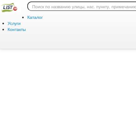
Ошибка 404: страница
Каталог
Услуги
Контакты