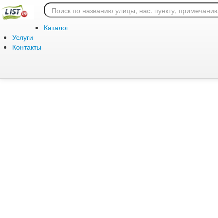
Ошибка 404: страница
Каталог
Услуги
Контакты