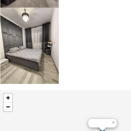
+
−
×