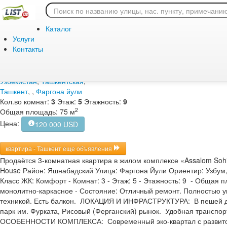
Главная
/
Продажа
/
Жилая
/
квартира
Продажа / Жилая / ква
Каталог
Ташкент, , Фаргона йул
Услуги
Контакты
Дата подачи объявления:
Узбекистан
,
Ташкентская
,
Ташкент
,
,
Фаргона йули
Кол.во комнат:
3
Этаж:
5
Этажность:
9
2
Общая площадь: 75 м
Цена:
120 000 USD
квартира - Ташкент еще объявления
Продаётся 3-комнатная квартира в жилом комплексе «Assalom Sohi
House ​ Район: Яшнабадский ​ Улица: Фаргона Йули ​ Ориентир: Узбум
Класс ЖК: Комфорт ​- Комнат: 3 ​- Этаж: 5 ​ - Этажность: 9 - ​Общая
монолитно-каркасное ​ - Состояние: Отличный ремонт. Полностью
техникой. Есть балкон. ЛОКАЦИЯ И ИНФРАСТРУКТУРА: В пешей до
парк им. Фурката, Рисовый (Ферганский) рынок. Удобная транспортн
ОСОБЕННОСТИ КОМПЛЕКСА: Современный эко-квартал с развитой