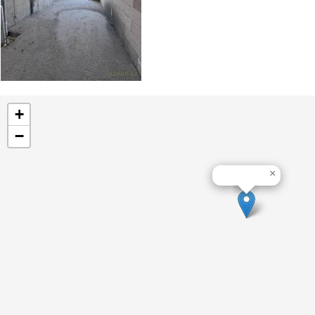
+
−
×