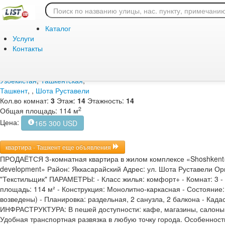
Главная
/
Продажа
/
Жилая
/
квартира
Продажа / Жилая / ква
Каталог
Ташкент, , Шота Рустав
Услуги
Контакты
Дата подачи объявления:
Узбекистан
,
Ташкентская
,
Ташкент
,
,
Шота Руставели
Кол.во комнат:
3
Этаж:
14
Этажность:
14
2
Общая площадь: 114 м
Цена:
165 300 USD
квартира - Ташкент еще объявления
ПРОДАЁТСЯ 3-комнатная квартира в жилом комплексе «Shoshkent»
development» ​Район: Яккасарайский ​ Адрес: ул. Шота Руставели ​ О
"Текстильщик" ​ ПАРАМЕТРЫ: ​- Класс жилья: комфорт+ ​- Комнат: 3 ​- 
площадь: 114 м² ​- Конструкция: Монолитно-каркасная ​ - Состояни
возведены) ​ - Планировка: раздельная, 2 санузла, 2 балкона ​ - Кад
ИНФРАСТРУКТУРА: ​В пешей доступности: кафе, магазины, салоны, 
Удобная транспортная развязка в любую точку города. ​ Особеннос