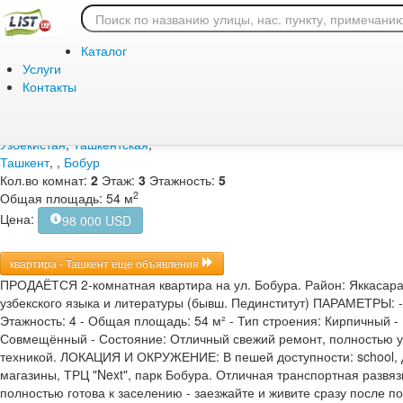
Главная
/
Продажа
/
Жилая
/
квартира
Продажа / Жилая / ква
Каталог
Ташкент, , Бобур, 98 00
Услуги
Контакты
Дата подачи объявления:
Узбекистан
,
Ташкентская
,
Ташкент
,
,
Бобур
Кол.во комнат:
2
Этаж:
3
Этажность:
5
2
Общая площадь: 54 м
Цена:
98 000 USD
квартира - Ташкент еще объявления
ПРОДАЁТСЯ 2-комнатная квартира на ул. Бобура. ​ Район: Яккасара
узбекского языка и литературы (бывш. Пединститут) ​ ПАРАМЕТРЫ: ​- Ко
Этажность: 4 ​ - Общая площадь: 54 м² ​ - Тип строения: Кирпичный ​-
Совмещённый ​ - Состояние: Отличный свежий ремонт, полностью 
техникой. ​ ЛОКАЦИЯ И ОКРУЖЕНИЕ: ​ В пешей доступности: school, 
магазины, ТРЦ "Next", парк Бобура. Отличная транспортная развязк
полностью готова к заселению - заезжайте и живите сразу после по