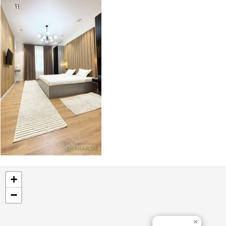
+
−
×