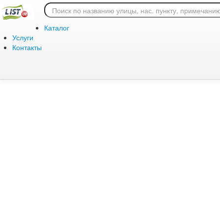
Ошибка 404: страница
Каталог
Услуги
Контакты