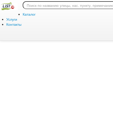
Ошибка 404: страница
Каталог
Услуги
Контакты