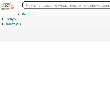
Ошибка 404: страница
Каталог
Услуги
Контакты