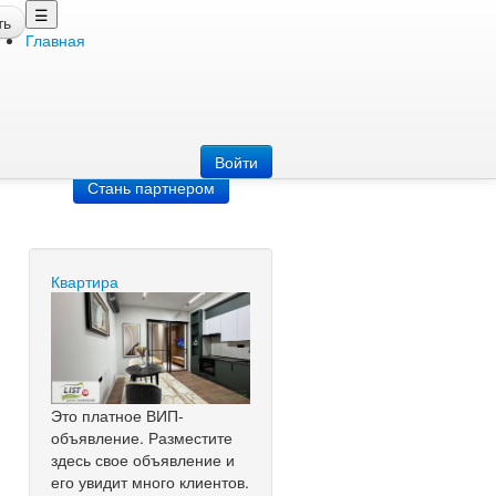
☰
ть
Главная
Добавить
объявление
Добавь сайт
Войти
Стань партнером
Квартира
Это платное ВИП-
объявление. Разместите
здесь свое объявление и
его увидит много клиентов.