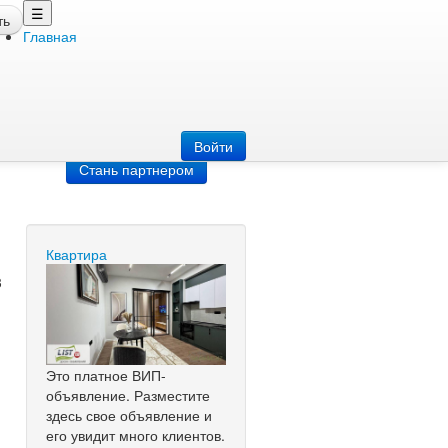
☰
ть
Главная
Добавить
объявление
Добавь сайт
Войти
Стань партнером
Квартира
3
Это платное ВИП-
объявление. Разместите
здесь свое объявление и
его увидит много клиентов.