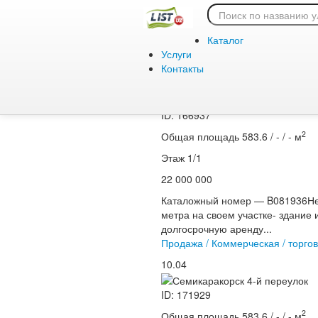
Главная
/
Продажа
/
Коммерческая
/
торговля
Каталог
Услуги
Продажа / Коммерческая / торгов
Контакты
10.04
ID: 166937
2
Общая площадь 583.6 / - / - м
Этаж 1/1
22 000 000
Каталожный номер — B081936Не
метра на своем участке- здание
долгосрочную аренду...
Продажа / Коммерческая / торгов
10.04
ID: 171929
2
Общая площадь 583.6 / - / - м