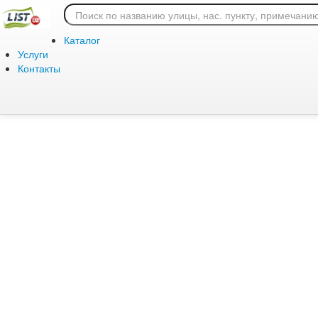
Ошибка 404: страница
Каталог
Услуги
Контакты