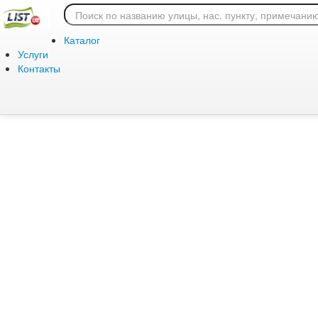
Ошибка 404: страница
Каталог
Услуги
Контакты