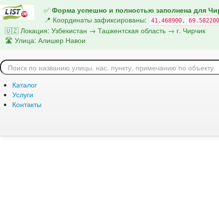
Название домена
- В названии домена не нужно указывать https:/
✅
Форма успешно и полностью заполнена для Чи
shahar.uz
📍 Координаты зафиксированы:
41.468900, 69.58220
Адрес модуля выгрузки Яндекс.Недвижимость
- Тут необходим
🇺🇿 Локация: Узбекистан → Ташкентская область → г. Чирчик
расположен ваш файл на сайте, например https://moysait.uz/yandexr
🛣️ Улица: Алишер Навои
📡 Запуск умной синхронизации адреса Чирчика...
Каталог
URL-источника XML
*
Услуги
Контакты