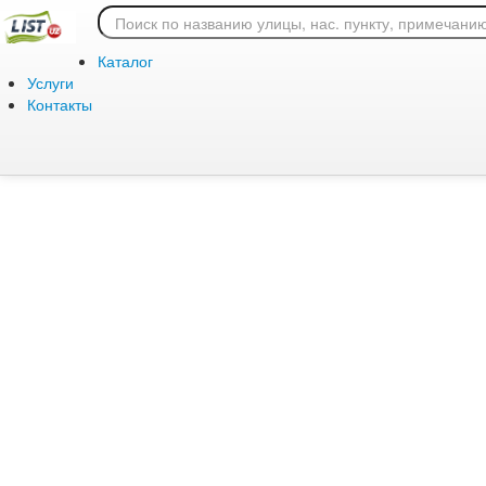
Ошибка 404: страница
Каталог
Услуги
Контакты