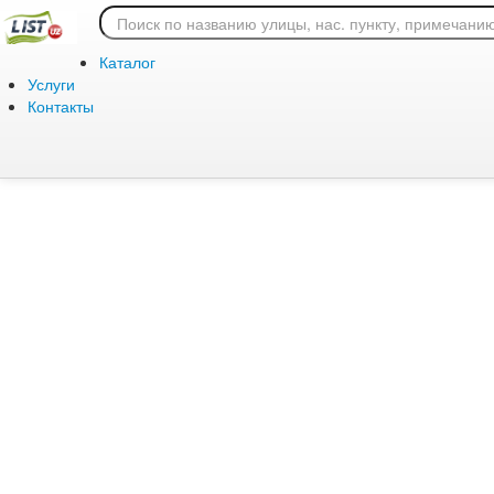
Ошибка 404: страница
Каталог
Услуги
Контакты