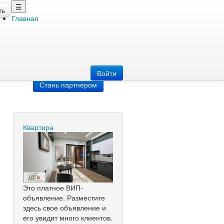
☰
ть
Главная
Добавить
объявление
Добавь сайт
Войти
Стань партнером
Квартира
Это платное ВИП-
объявление. Разместите
здесь свое объявление и
его увидит много клиентов.