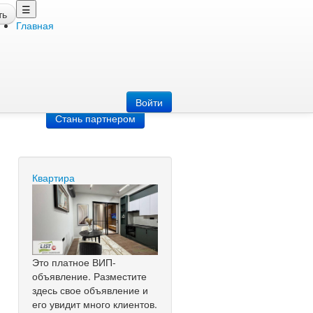
☰
ть
Главная
Добавить
объявление
Добавь сайт
Войти
Стань партнером
Квартира
Это платное ВИП-
объявление. Разместите
здесь свое объявление и
его увидит много клиентов.