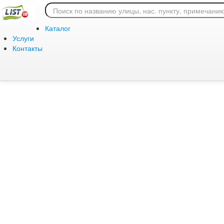
Ошибка 404: страница
Каталог
Услуги
Контакты