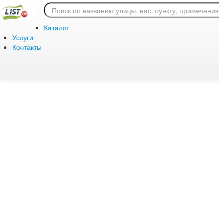
Ошибка 404: страница
Каталог
Услуги
Контакты