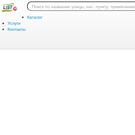
Ошибка 404: страница
Каталог
Услуги
Контакты