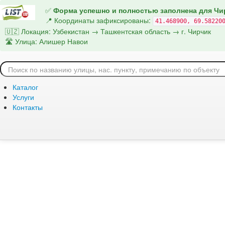
Название домена
- В названии домена не нужно указывать https:/
✅
Форма успешно и полностью заполнена для Чи
shahar.uz
📍 Координаты зафиксированы:
41.468900, 69.58220
Адрес модуля выгрузки Яндекс.Недвижимость
- Тут необходим
🇺🇿 Локация: Узбекистан → Ташкентская область → г. Чирчик
расположен ваш файл на сайте, например https://moysait.uz/yandexr
🛣️ Улица: Алишер Навои
📡 Запуск умной синхронизации адреса Чирчика...
Каталог
URL-источника XML
*
Услуги
Контакты