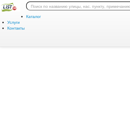
Ошибка 404: страница
Каталог
Услуги
Контакты