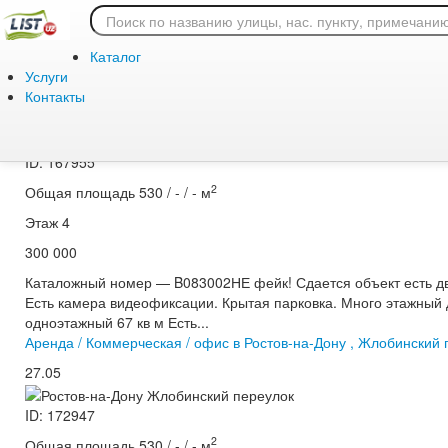
Главная
/
Аренда
/
Коммерческая
/
офис
Купить или снять офи
Каталог
Услуги
Аренда / Коммерческая / офис в Ростов-на-Дону , Жлобинский 
Контакты
27.05
ID: 167955
2
Общая площадь 530 / - / - м
Этаж 4
300 000
Каталожный номер — B083002НЕ фейк! Сдается объект есть дв
Есть камера видеофиксации. Крытая парковка. Много этажный 
одноэтажный 67 кв м Есть...
Аренда / Коммерческая / офис в Ростов-на-Дону , Жлобинский 
27.05
ID: 172947
2
Общая площадь 530 / - / - м