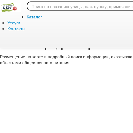
Главная
/
Аренда
/
Коммерческая
/
общепит
Купить или снять кафе
Каталог
рестораны
Услуги
Контакты
Снять кафе, ресторан и ча
Размещение на карте и подробный поиск информации, охватывающ
объектами общественного питания