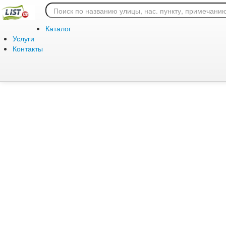
Ошибка 404: страница
Каталог
Услуги
Контакты