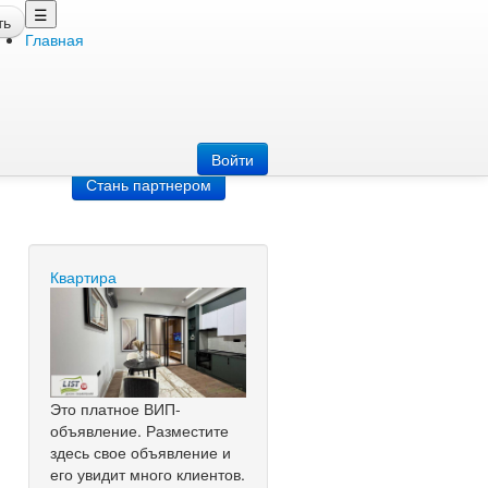
☰
ть
Главная
Добавить
объявление
Добавь сайт
Войти
Стань партнером
Квартира
Это платное ВИП-
объявление. Разместите
здесь свое объявление и
его увидит много клиентов.