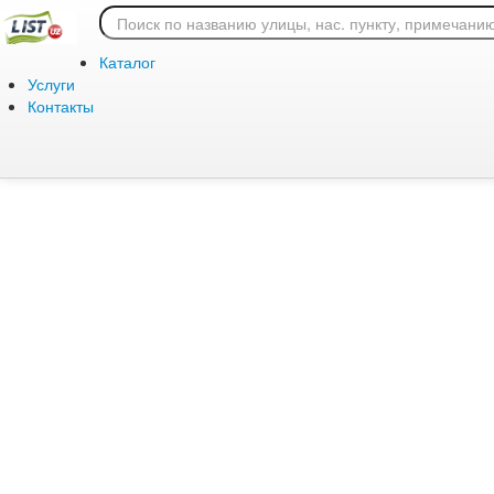
Ошибка 404: страница
Каталог
Услуги
Контакты