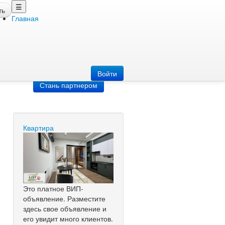
☰
ть
Главная
Добавить
объявление
Добавь сайт
Войти
Стань партнером
Квартира
Это платное ВИП-
объявление. Разместите
здесь свое объявление и
его увидит много клиентов.