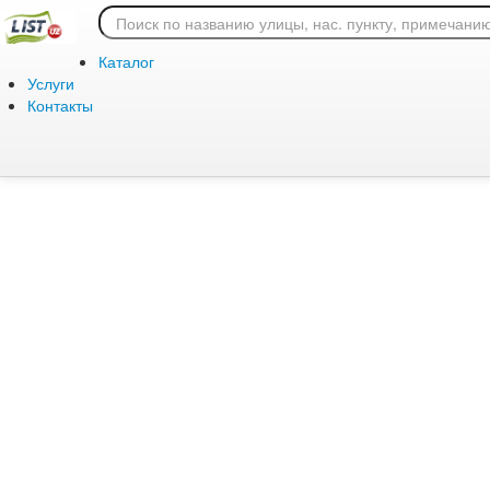
Ошибка 404: страница
Каталог
Услуги
Контакты