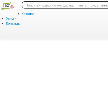
Ошибка 404: страница
Каталог
Услуги
Контакты