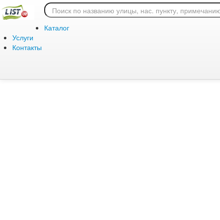
Ошибка 404: страница
Каталог
Услуги
Контакты