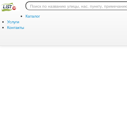
Ошибка 404: страница
Каталог
Услуги
Контакты