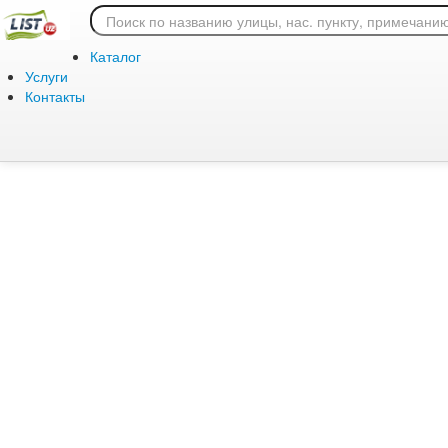
Ошибка 404: страница
Каталог
Услуги
Контакты