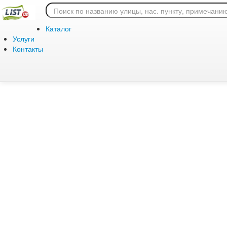
Ошибка 404: страница
Каталог
Услуги
Контакты