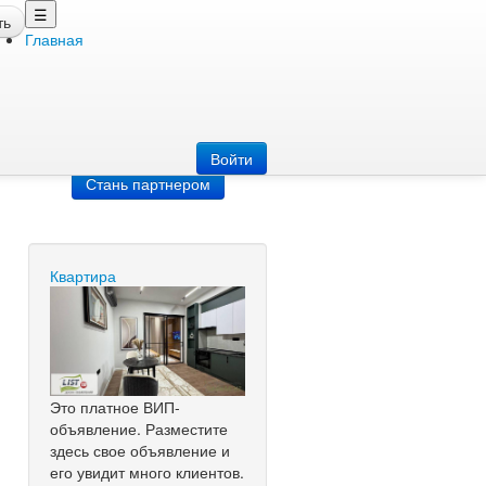
☰
ть
Главная
Добавить
объявление
Добавь сайт
Войти
Стань партнером
Квартира
Это платное ВИП-
объявление. Разместите
здесь свое объявление и
его увидит много клиентов.