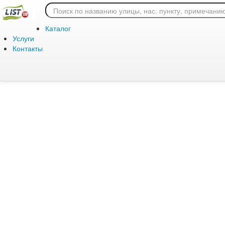
Ошибка 404: страница
Каталог
Услуги
Контакты