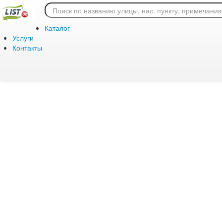
Ошибка 404: страница
Каталог
Услуги
Контакты