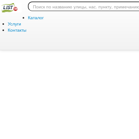
Ошибка 404: страница
Каталог
Услуги
Контакты