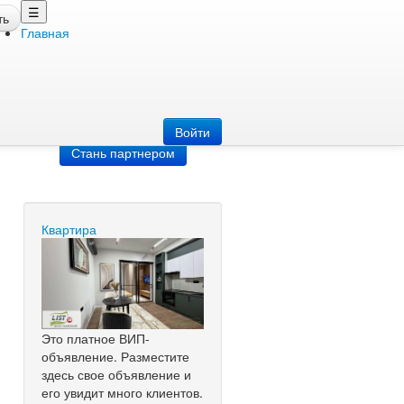
☰
ть
Главная
Добавить
объявление
Добавь сайт
Войти
Стань партнером
Квартира
Это платное ВИП-
объявление. Разместите
здесь свое объявление и
его увидит много клиентов.