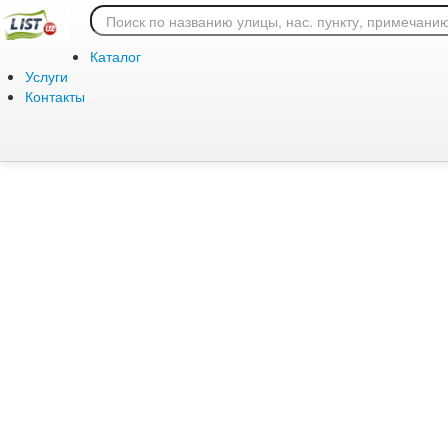
Ошибка 404: страница
Каталог
Услуги
Контакты