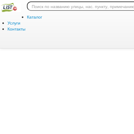
Ошибка 404: страница
Каталог
Услуги
Контакты