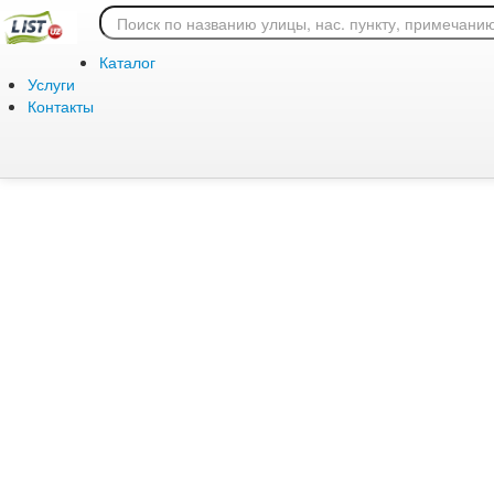
Ошибка 404: страница
Каталог
Услуги
Контакты