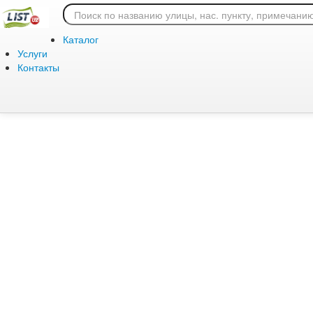
Ошибка 404: страница
Каталог
Услуги
Контакты