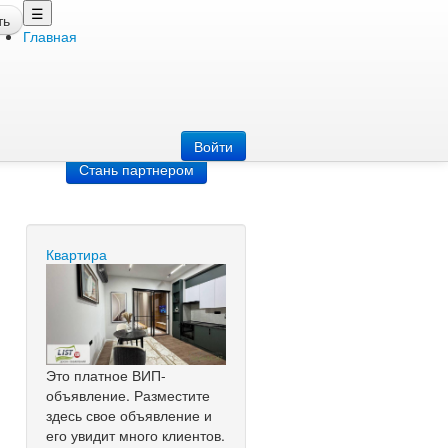
☰
ть
Главная
Добавить
объявление
Добавь сайт
Войти
Стань партнером
Квартира
Это платное ВИП-
объявление. Разместите
здесь свое объявление и
его увидит много клиентов.