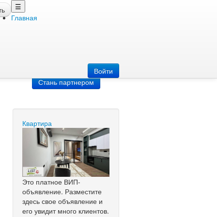
☰
ть
Главная
Добавить
объявление
Добавь сайт
Войти
Стань партнером
Квартира
Это платное ВИП-
объявление. Разместите
здесь свое объявление и
его увидит много клиентов.