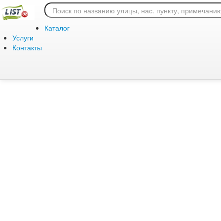
Ошибка 404: страница
Каталог
Услуги
Контакты