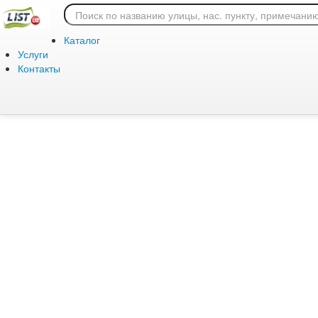
Ошибка 404: страница
Каталог
Услуги
Контакты