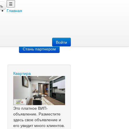
☰
ть
Главная
Добавить
объявление
Добавь сайт
Войти
Стань партнером
Квартира
Это платное ВИП-
объявление. Разместите
здесь свое объявление и
его увидит много клиентов.