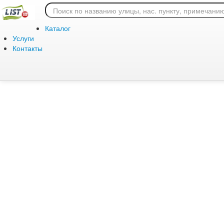
Ошибка 404: страница
Каталог
Услуги
Контакты